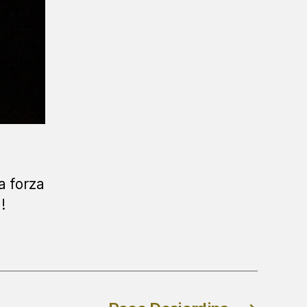
na forza
!