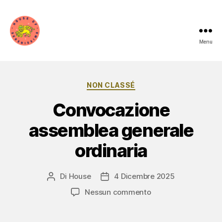
Menu
House
of
Categorie
NON CLASSÉ
Serenissima
Convocazione
assemblea generale
ordinaria
Di
House
4 Dicembre 2025
Autore
Data
articolo
dell'articolo
su
Nessun commento
Convocazione
assemblea