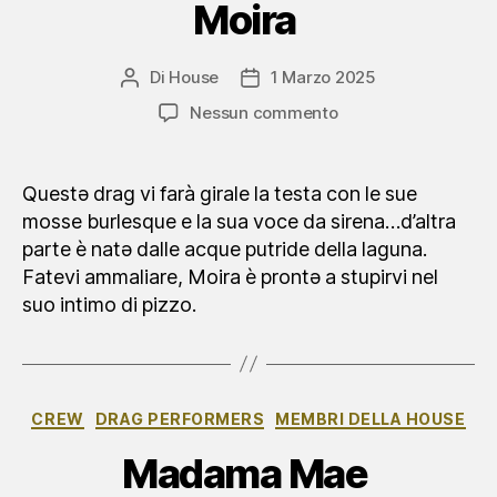
Moira
Di
House
1 Marzo 2025
Autore
Data
articolo
dell'articolo
su
Nessun commento
Moira
Questə drag vi farà girale la testa con le sue
mosse burlesque e la sua voce da sirena…d’altra
parte è natə dalle acque putride della laguna.
Fatevi ammaliare, Moira è prontə a stupirvi nel
suo intimo di pizzo.
Categorie
CREW
DRAG PERFORMERS
MEMBRI DELLA HOUSE
Madama Mae