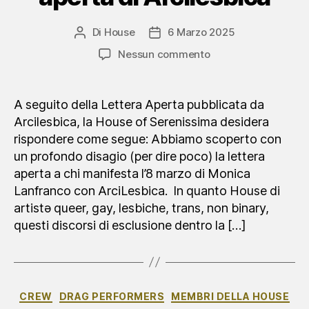
Di
House
6 Marzo 2025
Autore
Data
articolo
dell'articolo
su
Nessun commento
Risposta
alla
lettera
A seguito della Lettera Aperta pubblicata da
aperta
Arcilesbica, la House of Serenissima desidera
di
rispondere come segue: Abbiamo scoperto con
Arcilesbica
un profondo disagio (per dire poco) la lettera
aperta a chi manifesta l’8 marzo di Monica
Lanfranco con ArciLesbica. In quanto House di
artistə queer, gay, lesbiche, trans, non binary,
questi discorsi di esclusione dentro la […]
Categorie
CREW
DRAG PERFORMERS
MEMBRI DELLA HOUSE