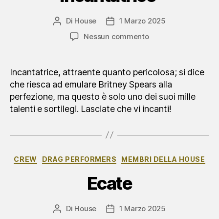
Di
House
1 Marzo 2025
Autore
Data
articolo
dell'articolo
su
Nessun commento
Incantatrice
Incantatrice, attraente quanto pericolosa; si dice
che riesca ad emulare Britney Spears alla
perfezione, ma questo è solo uno dei suoi mille
talenti e sortilegi. Lasciate che vi incanti!
Categorie
CREW
DRAG PERFORMERS
MEMBRI DELLA HOUSE
Ecate
Di
House
1 Marzo 2025
Autore
Data