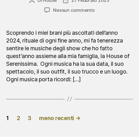
Di
House
27 Febbraio 2025
Autore
Data
articolo
dell'articolo
su
Nessun commento
Avete
un
mondo
Scoprendo i miei brani più ascoltati dell’anno
dentro
2024, rituale di ogni fine anno, mi fa tenerezza
sentire le musiche degli show che ho fatto
quest’anno assieme alla mia famiglia, la House of
Serenissima. Ogni musica ha la sua data, il suo
spettacolo, il suo outfit, il suo trucco e un luogo.
Ogni musica porta ricordi: […]
Paginazione
1
2
3
meno recenti
→
dei