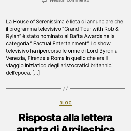
Nessun commento
Un
Bafta
per
La House of Serenissima è lieta di annunciare che
la
il programma televisivo “Grand Tour with Rob &
House
Rylan” è stato nominato ai Bafta Awards nella
;)
categoria ” Factual Entertainment”. Lo show
televisivo ha ripercorso le orme di Lord Byron a
Venezia, Firenze e Roma in quello che era il
viaggio iniziatico degli aristocratici britannici
dell’epoca. […]
Categorie
BLOG
Risposta alla lettera
aperta di Arcilesbica