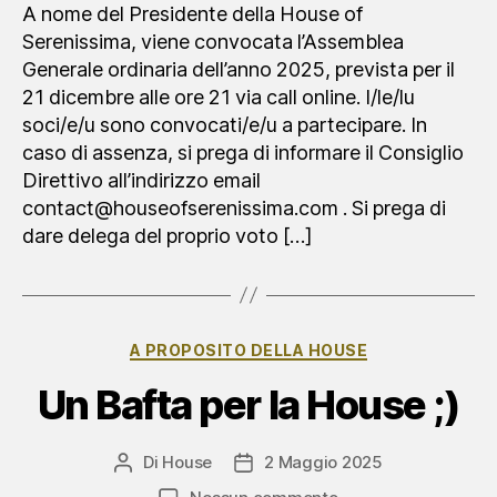
generale
A nome del Presidente della House of
ordinaria
Serenissima, viene convocata l’Assemblea
Generale ordinaria dell’anno 2025, prevista per il
21 dicembre alle ore 21 via call online. I/le/lu
soci/e/u sono convocati/e/u a partecipare. In
caso di assenza, si prega di informare il Consiglio
Direttivo all’indirizzo email
contact@houseofserenissima.com . Si prega di
dare delega del proprio voto […]
Categorie
A PROPOSITO DELLA HOUSE
Un Bafta per la House ;)
Di
House
2 Maggio 2025
Autore
Data
articolo
dell'articolo
su