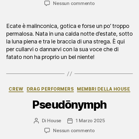
articolo
dell'articolo
su
Nessun commento
Ecate
Ecate è malinconica, gotica e forse un po’ troppo
permalosa. Nata in una calda notte d’estate, sotto
la luna piena e tra le braccia di una strega. È qui
per cullarvi o dannarvi con la sua voce che di
fatato non ha proprio un bel niente!
Categorie
CREW
DRAG PERFORMERS
MEMBRI DELLA HOUSE
Pseudōnymph
Di
House
1 Marzo 2025
Autore
Data
articolo
dell'articolo
su
Nessun commento
Pseudōnymph