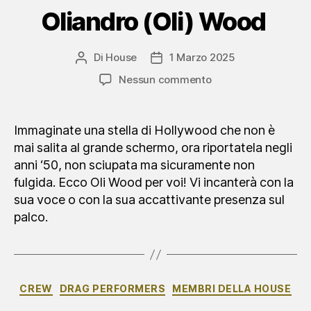
Oliandro (Oli) Wood
Di
House
1 Marzo 2025
Autore
Data
articolo
dell'articolo
su
Nessun commento
Oliandro
(Oli)
Wood
Immaginate una stella di Hollywood che non è
mai salita al grande schermo, ora riportatela negli
anni ‘50, non sciupata ma sicuramente non
fulgida. Ecco Oli Wood per voi! Vi incanterà con la
sua voce o con la sua accattivante presenza sul
palco.
Categorie
CREW
DRAG PERFORMERS
MEMBRI DELLA HOUSE