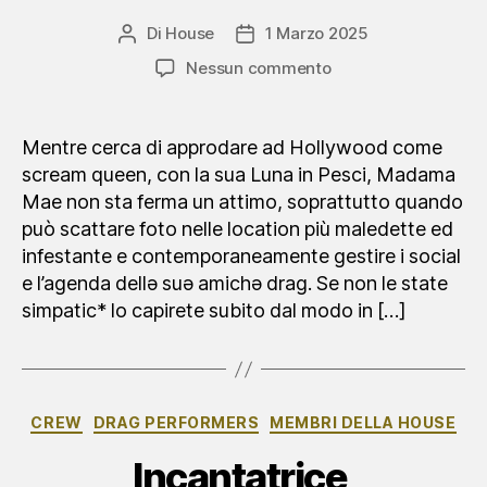
Di
House
1 Marzo 2025
Autore
Data
articolo
dell'articolo
su
Nessun commento
Madama
Mae
Mentre cerca di approdare ad Hollywood come
scream queen, con la sua Luna in Pesci, Madama
Mae non sta ferma un attimo, soprattutto quando
può scattare foto nelle location più maledette ed
infestante e contemporaneamente gestire i social
e l’agenda dellə suə amichə drag. Se non le state
simpatic* lo capirete subito dal modo in […]
Categorie
CREW
DRAG PERFORMERS
MEMBRI DELLA HOUSE
Incantatrice