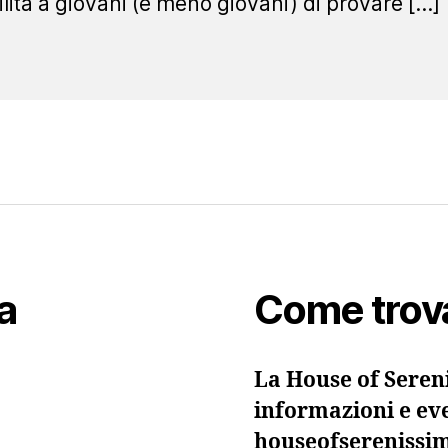
ilità a giovani (e meno giovani) di provare […]
a
Come trov
La House of Sereni
informazioni e eve
houseofsereniss