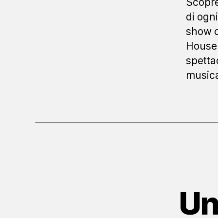
Scopre
di ogn
show c
House 
spettac
musica
Un