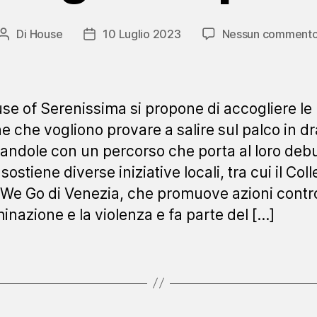
Di
House
10 Luglio 2023
Nessun comment
Autore
Data
articolo
dell'articolo
se of Serenissima si propone di accogliere le
e che vogliono provare a salire sul palco in dr
andole con un percorso che porta al loro debu
 sostiene diverse iniziative locali, tra cui il Coll
We Go di Venezia, che promuove azioni contro
minazione e la violenza e fa parte del […]