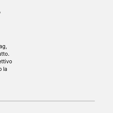
su
o
Uno
sguardo
politico
ag,
tto.
ettivo
 la