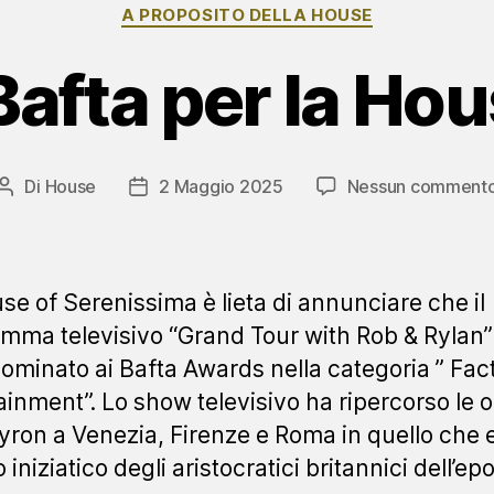
Categorie
A PROPOSITO DELLA HOUSE
afta per la Hou
Di
House
2 Maggio 2025
Nessun comment
Autore
Data
articolo
dell'articolo
se of Serenissima è lieta di annunciare che il
mma televisivo “Grand Tour with Rob & Rylan”
nominato ai Bafta Awards nella categoria ” Fac
ainment”. Lo show televisivo ha ripercorso le 
yron a Venezia, Firenze e Roma in quello che e
 iniziatico degli aristocratici britannici dell’ep