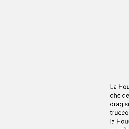
La Hou
che de
drag so
trucco
la Hou