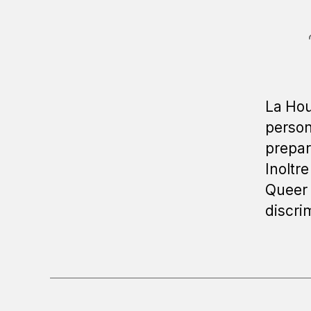
La Hou
person
prepar
Inoltre
Queer 
discri