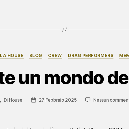
Categorie
LLA HOUSE
BLOG
CREW
DRAG PERFORMERS
MEM
te un mondo de
Di
House
27 Febbraio 2025
Nessun commen
Autore
Data
articolo
dell'articolo