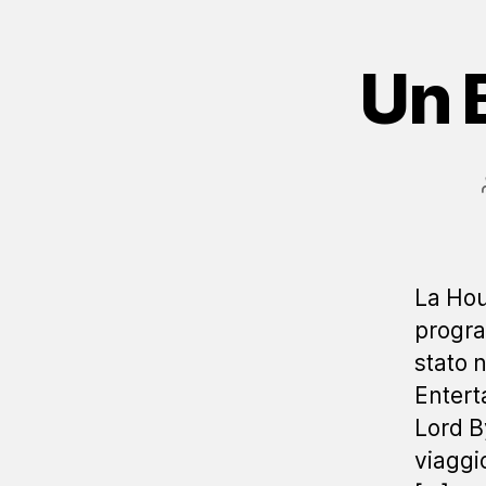
Un B
La Hou
progra
stato 
Entert
Lord B
viaggio