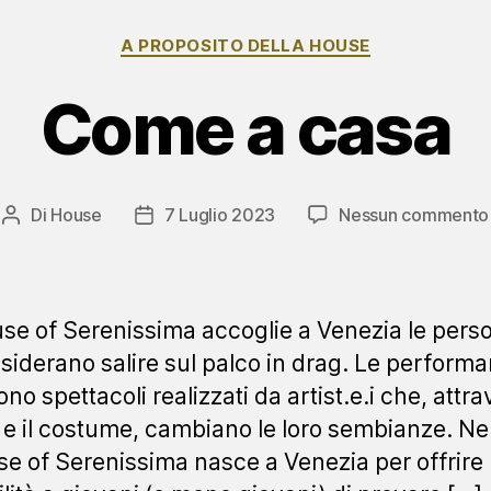
Categorie
A PROPOSITO DELLA HOUSE
Come a casa
Di
House
7 Luglio 2023
Nessun commento
Autore
Data
articolo
dell'articolo
se of Serenissima accoglie a Venezia le pers
siderano salire sul palco in drag. Le perform
no spettacoli realizzati da artist.e.i che, attrav
 e il costume, cambiano le loro sembianze. Ne
se of Serenissima nasce a Venezia per offrire 