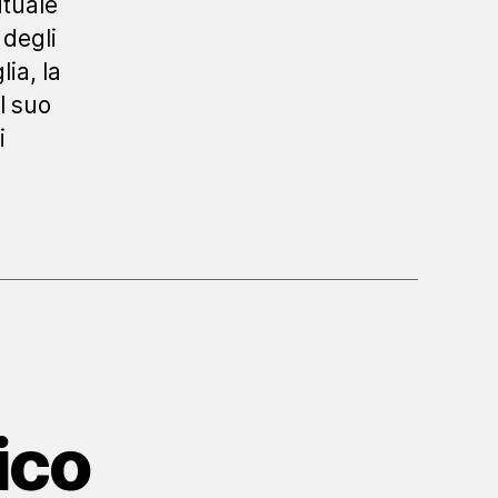
ituale
 degli
ia, la
l suo
i
ico