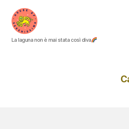
House
La laguna non è mai stata così diva
of
Serenissima
C