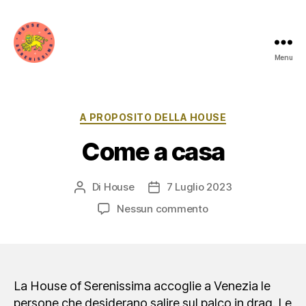
Menu
House
of
Serenissima
Categorie
A PROPOSITO DELLA HOUSE
Come a casa
Di
House
7 Luglio 2023
Autore
Data
articolo
dell'articolo
su
Nessun commento
Come
a
casa
La House of Serenissima accoglie a Venezia le
persone che desiderano salire sul palco in drag. Le