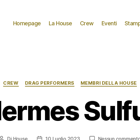
Homepage
La House
Crew
Eventi
Stamp
Categorie
CREW
DRAG PERFORMERS
MEMBRI DELLA HOUSE
ermes Sulf
Di
House
10 Luglio 2023
Nessun comment
Autore
Data