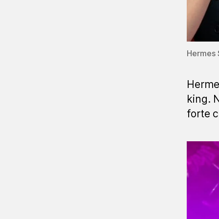
Hermes S
Hermes
king. N
forte 