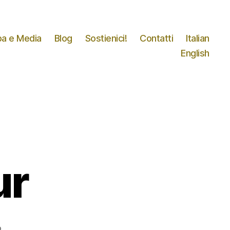
a e Media
Blog
Sostienici!
Contatti
Italian
English
ur
su
o