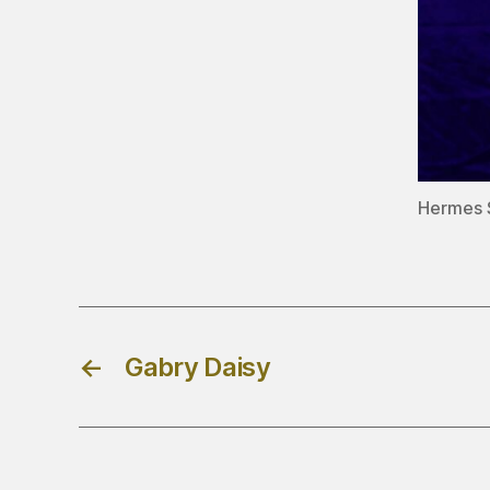
Hermes S
←
Gabry Daisy