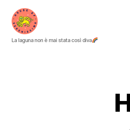
House
La laguna non è mai stata così diva
of
Serenissima
H