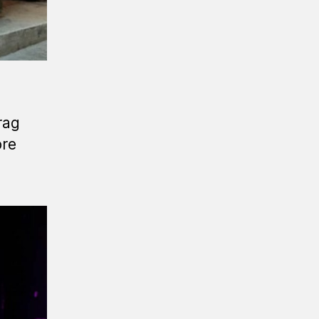
rag
ore