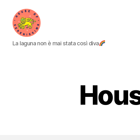
House
La laguna non è mai stata così diva
of
Serenissima
Hous